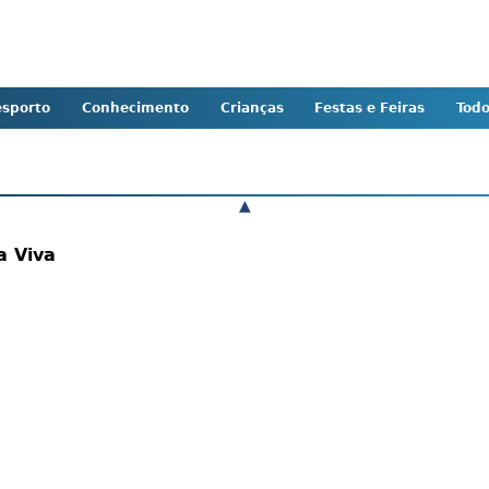
sporto
Conhecimento
Crianças
Festas e Feiras
Tod
▲
ia Viva