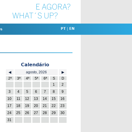
PT
|
EN
os
Calendário
◀
agosto, 2026
▶
2ª
3ª
4ª
5ª
6ª
S
D
27
28
29
30
31
1
2
3
4
5
6
7
8
9
10
11
12
13
14
15
16
17
18
19
20
21
22
23
24
25
26
27
28
29
30
31
1
2
3
4
5
6