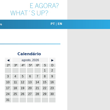
PT
|
EN
os
Calendário
◀
agosto, 2026
▶
2ª
3ª
4ª
5ª
6ª
S
D
27
28
29
30
31
1
2
3
4
5
6
7
8
9
10
11
12
13
14
15
16
17
18
19
20
21
22
23
24
25
26
27
28
29
30
31
1
2
3
4
5
6