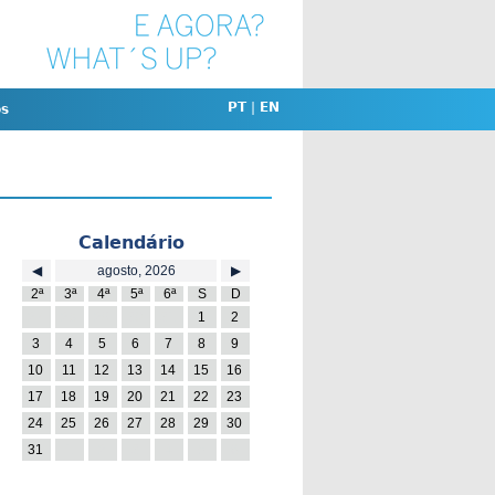
PT
|
EN
os
Calendário
◀
agosto, 2026
▶
2ª
3ª
4ª
5ª
6ª
S
D
27
28
29
30
31
1
2
3
4
5
6
7
8
9
10
11
12
13
14
15
16
17
18
19
20
21
22
23
24
25
26
27
28
29
30
31
1
2
3
4
5
6